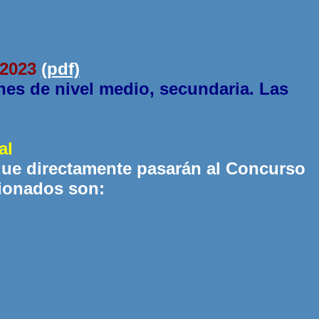
 2023
(pdf)
nes de nivel medio, secundaria. Las
al
que directamente pasarán al Concurso
cionados son: