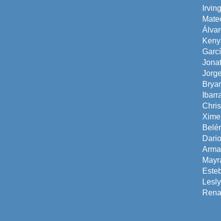
Irvi
Mate
Álvar
Keny
Garc
Jonat
Jorge
Brya
Ibarr
Chris
Ximen
Belén
Dari
Arman
Mayra
Este
Lesly
Renat