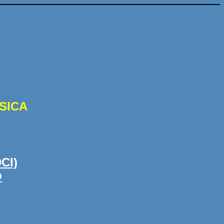
SICA
CI)
O