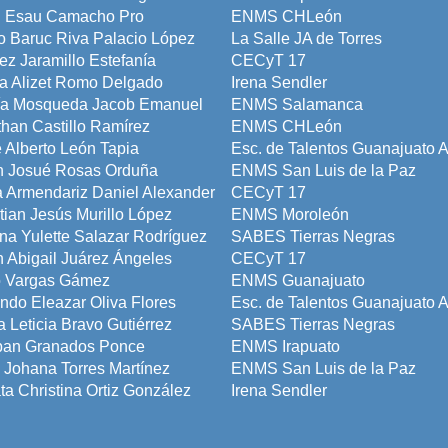
ng Esau Camacho Pro
ENMS CHLeón
o Baruc Riva Palacio López
La Salle JA de Torres
ez Jaramillo Estefanía
CECyT 17
a Alizet Romo Delgado
Irena Sendler
ía Mosqueda Jacob Emanuel
ENMS Salamanca
han Castillo Ramírez
ENMS CHLeón
 Alberto León Tapia
Esc. de Talentos Guanajuato 
n Josué Rosas Orduña
ENMS San Luis de la Paz
a Armendariz Daniel Alexander
CECyT 17
tian Jesús Murillo López
ENMS Moroleón
a Yulette Salazar Rodríguez
SABES Tierras Negras
 Abigail Juárez Ángeles
CECyT 17
o Vargas Gámez
ENMS Guanajuato
do Eleazar Oliva Flores
Esc. de Talentos Guanajuato 
 Leticia Bravo Gutiérrez
SABES Tierras Negras
ban Granados Ponce
ENMS Irapuato
 Johana Torres Martínez
ENMS San Luis de la Paz
a Christina Ortiz González
Irena Sendler