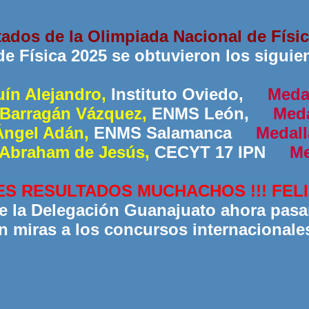
ados de la Olimpiada Nacional de Físi
e Física 2025 se obtuvieron los siguie
uín Alejandro,
Instituto Oviedo,
Medal
 Barragán Vázquez,
ENMS León,
Meda
Ángel Adán,
ENMS Salamanca
Medall
 Abraham de Jesús,
CECYT 17 IPN
Me
S RESULTADOS MUCHACHOS !!! FELIC
de la Delegación Guanajuato ahora pasa
n miras a los concursos internacionales