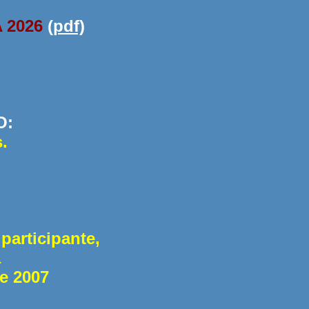
 2026
(pdf)
O:
.
participante,
a
e 2007