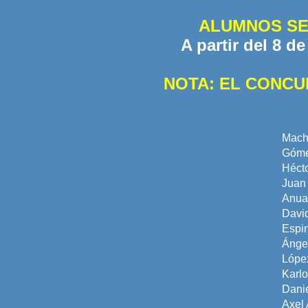
ALUMNOS SE
A partir del 8 d
NOTA: EL CONCU
Mach
Gómez
Héct
Juan 
Anuar
Davi
Espi
Ánge
Lópe
Karl
Dani
Axel