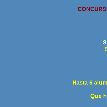
CONCURSO
S
Hasta 6 alum
Que h