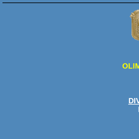
OLI
DI