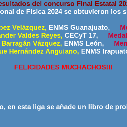
esultados del concurso Final Estatal 20
onal de Física 2024 se obtuvieron los s
pez Velázquez,
ENMS Guanajuato,
Me
ander Valdes Reyes,
CECyT 17,
Medall
 Barragán Vázquez,
ENMS León,
Men
que Hernández Anguiano,
ENMS Irapu
FELICIDADES MUCHACHOS!!!
o, en esta liga se añade un
libro de pro