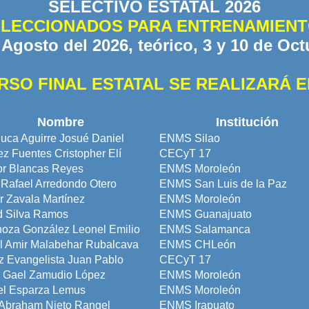
SELECTIVO ESTATAL 2026
LECCIONADOS PARA ENTRENAMIENTO
e Agosto del 2026, teórico, 3 y 10 de Oct
RSO FINAL ESTATAL SE REALIZARÁ E
Nombre
Institución
uca Aguirre Josué Daniel
ENMS Silao
 Fuentes Cristopher Elí
CECyT 17
or Blancas Reyes
ENMS Moroleón
Rafael Arredondo Otero
ENMS San Luis de la Paz
 Zavala Martínez
ENMS Moroleón
d Silva Ramos
ENMS Guanajuato
noza González Leonel Emilio
ENMS Salamanca
l Amir Malabehar Rubalcava
ENMS CHLeón
z Evangelista Juan Pablo
CECyT 17
o Gael Zamudio López
ENMS Moroleón
el Esparza Lemus
ENMS Moroleón
 Abraham Nieto Rangel
ENMS Irapuato